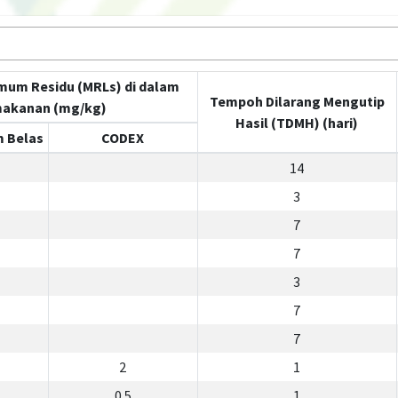
mum Residu (MRLs) di dalam
Tempoh Dilarang Mengutip
akanan (mg/kg)
Hasil (TDMH) (hari)
 Belas
CODEX
14
3
7
7
3
7
7
2
1
0.5
1