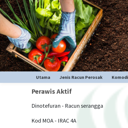
Utama
Jenis Racun Perosak
Komodi
Perawis Aktif
Dinotefuran - Racun serangga
Kod MOA - IRAC 4A