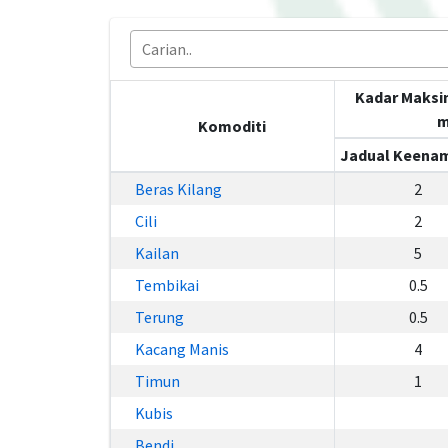
Kadar Maksi
m
Komoditi
Jadual Keenam
Beras Kilang
2
Cili
2
Kailan
5
Tembikai
0.5
Terung
0.5
Kacang Manis
4
Timun
1
Kubis
Bendi