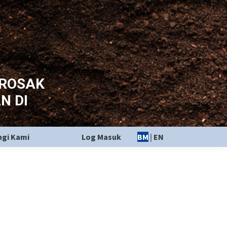
EROSAK
N DI
gi Kami
Log Masuk
BM
|
EN