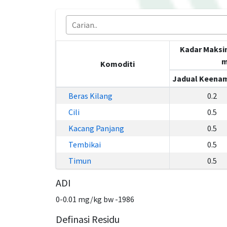
Kadar Maksi
m
Komoditi
Jadual Keenam
Beras Kilang
0.2
Cili
0.5
Kacang Panjang
0.5
Tembikai
0.5
Timun
0.5
ADI
0-0.01 mg/kg bw -1986
Definasi Residu