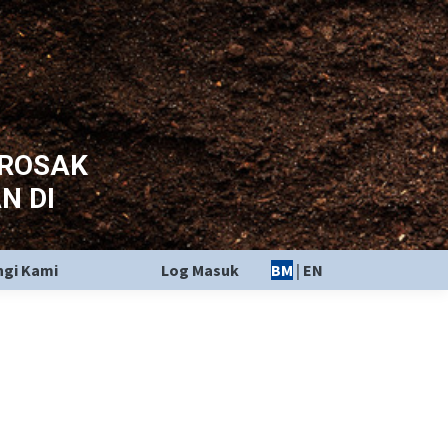
EROSAK
N DI
gi Kami
Log Masuk
BM
|
EN